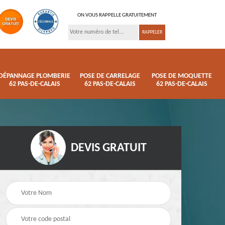
ON VOUS RAPPELLE GRATUITEMENT
DÉPANNAGE PLOMBERIE
POSE DE CARRELAGE
POSE DE MOQUETTE
62 PAS-DE-CALAIS
62 PAS-DE-CALAIS
62 PAS-DE-CALAIS
DEVIS GRATUIT
ison
Pose de parquet 62
Dépannage plomberi
s
Pas-de-Calais
62 Pas-de-Calais