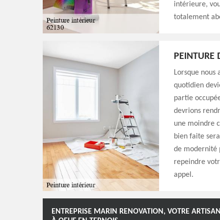
intérieure, vo
totalement ab
PEINTURE 
Lorsque nous a
quotidien devi
partie occupée
devrions rendr
une moindre c
bien faite ser
de modernité p
repeindre votr
appel.
ENTREPRISE MARIN RENOVATION, VOTRE ARTISAN