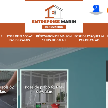
LS
POSE DE PLACO 62
RÉNOVATION DE MAISON
POSE DE PARQUET 62
PAS-DE-CALAIS
62 PAS-DE-CALAIS
PAS-DE-CALAIS
 sols 62
Pose de placo 62 Pas-
Rénovation de ma
lais
de-Calais
62 Pas-de-Calai