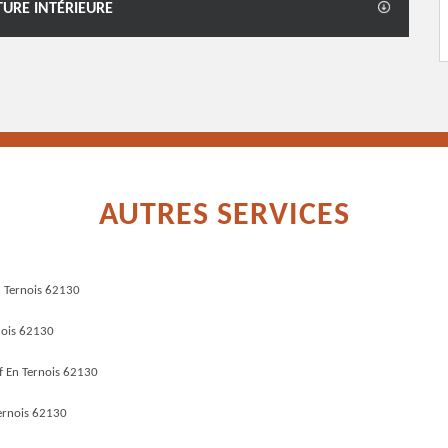
TURE INTÉRIEURE
AUTRES SERVICES
n Ternois 62130
nois 62130
f En Ternois 62130
ernois 62130