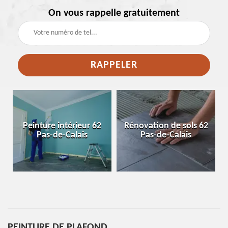
On vous rappelle gratuitement
e
Peinture intérieur 62
Rénovation de sols 62
Pas-de-Calais
Pas-de-Calais
PEINTURE DE PLAFOND