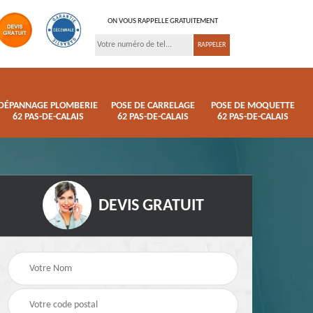
ON VOUS RAPPELLE GRATUITEMENT
DÉPANNAGE PLOMBERIE
POSE DE CARRELAGE
POSE DE MOQUETTE
62 PAS-DE-CALAIS
62 PAS-DE-CALAIS
62 PAS-DE-CALAIS
DEVIS GRATUIT
ison
Pose de parquet 62
Dépannage plomberi
s
Pas-de-Calais
62 Pas-de-Calais