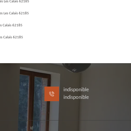
es Les Calais 62185
es Les Calais 62185
es Calais 62185
es Calais 62185
indisponible
indisponible