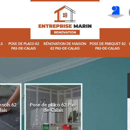
LS
POSE DE PLACO 62
RÉNOVATION DE MAISON
POSE DE PARQUET 62
PAS-DE-CALAIS
62 PAS-DE-CALAIS
PAS-DE-CALAIS
 sols 62
Pose de placo 62 Pas-
Rénovation de ma
lais
de-Calais
62 Pas-de-Calai