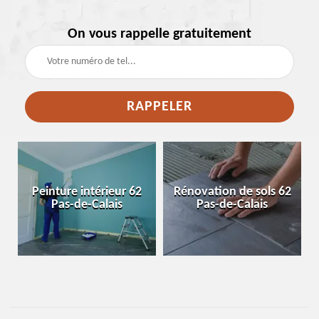
On vous rappelle gratuitement
e
Peinture intérieur 62
Rénovation de sols 62
Pas-de-Calais
Pas-de-Calais