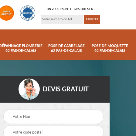
ON VOUS RAPPELLE GRATUITEMENT
DÉPANNAGE PLOMBERIE
POSE DE CARRELAGE
POSE DE MOQUETTE
62 PAS-DE-CALAIS
62 PAS-DE-CALAIS
62 PAS-DE-CALAIS
DEVIS GRATUIT
ison
Pose de parquet 62
Dépannage plomberi
s
Pas-de-Calais
62 Pas-de-Calais