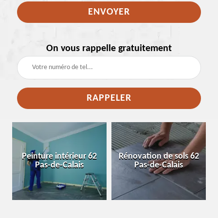
On vous rappelle gratuitement
e
Peinture intérieur 62
Rénovation de sols 62
Pas-de-Calais
Pas-de-Calais