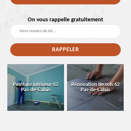
On vous rappelle gratuitement
e
Peinture intérieur 62
Rénovation de sols 62
Pas-de-Calais
Pas-de-Calais