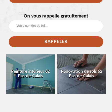
On vous rappelle gratuitement
e
Peinture intérieur 62
Rénovation de sols 62
Pas-de-Calais
Pas-de-Calais