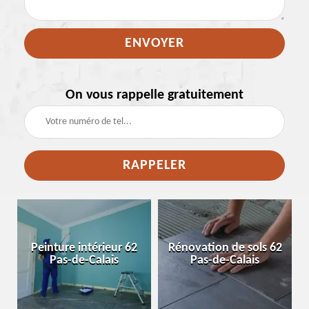
On vous rappelle gratuitement
e
Peinture intérieur 62
Rénovation de sols 62
Pas-de-Calais
Pas-de-Calais