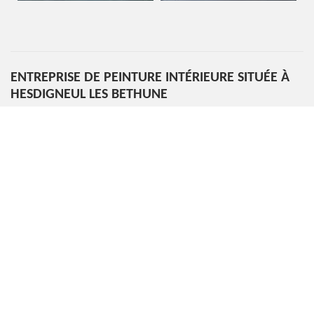
ENTREPRISE DE PEINTURE INTÉRIEURE SITUÉE À
HESDIGNEUL LES BETHUNE
La peinture intérieure est une opération qui nécessite la
disposition des matériels de travail complet. Savoir bien poser
la peinture est aussi une tâche essentielle à ne surtout pas
échouer. Mais à part cela, il faut savoir que la bonne condition
physique de l’assureur des travaux est très utile pour bien
maitriser le projet et garantir sa meilleure exécution.
Entreprise Marin Renovation est une très bonne entreprise de
peinture intérieure. Nous disposons des compétences uniques
qui nous aident à garantir la parfaite exécution de toute nos
ouvrages.