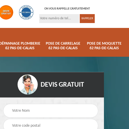
ON VOUS RAPPELLE GRATUITEMENT
DÉPANNAGE PLOMBERIE
POSE DE CARRELAGE
POSE DE MOQUETTE
62 PAS-DE-CALAIS
62 PAS-DE-CALAIS
62 PAS-DE-CALAIS
DEVIS GRATUIT
ison
Pose de parquet 62
Dépannage plomberi
s
Pas-de-Calais
62 Pas-de-Calais