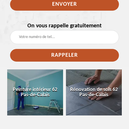
On vous rappelle gratuitement
e
Peinture intérieur 62
Rénovation de sols 62
Pas-de-Calais
Pas-de-Calais