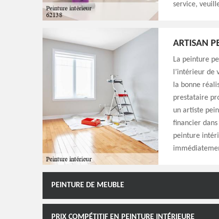
service, veuil
ARTISAN P
La peinture pe
l’intérieur de
la bonne réali
prestataire pr
un artiste pei
financier dans
peinture intér
immédiatement
PEINTURE DE MEUBLE
PRIX COMPÉTITIF EN PEINTURE INTÉRIEURE