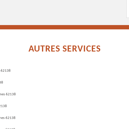
AUTRES SERVICES
s 62138
38
snes 62138
62138
snes 62138