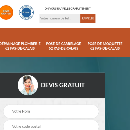
ON VOUS RAPPELLE GRATUITEMENT
DÉPANNAGE PLOMBERIE
POSE DE CARRELAGE
POSE DE MOQUETTE
62 PAS-DE-CALAIS
62 PAS-DE-CALAIS
62 PAS-DE-CALAIS
DEVIS GRATUIT
ison
Pose de parquet 62
Dépannage plomberi
s
Pas-de-Calais
62 Pas-de-Calais