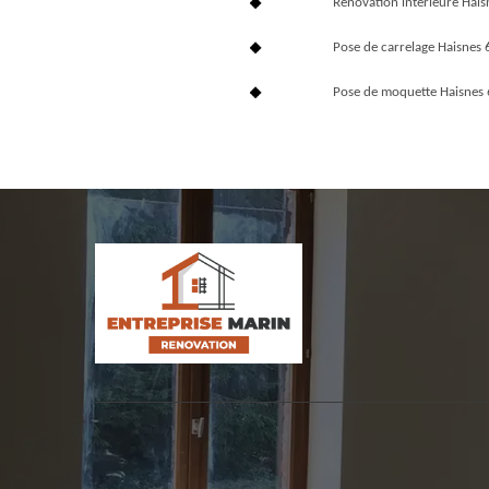
Rénovation interieure Hai
Pose de carrelage Haisnes
Pose de moquette Haisnes