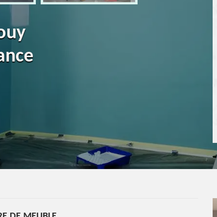
Gouy
ance
RE DE MEUBLE