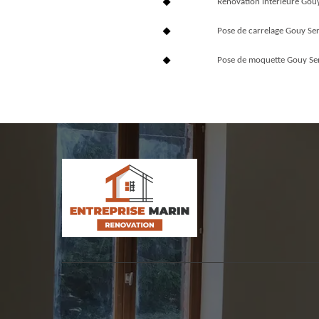
Rénovation interieure Gou
Pose de carrelage Gouy Se
Pose de moquette Gouy Se