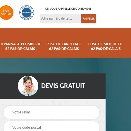
ON VOUS RAPPELLE GRATUITEMENT
DÉPANNAGE PLOMBERIE
POSE DE CARRELAGE
POSE DE MOQUETTE
62 PAS-DE-CALAIS
62 PAS-DE-CALAIS
62 PAS-DE-CALAIS
DEVIS GRATUIT
ison
Pose de parquet 62
Dépannage plomberi
s
Pas-de-Calais
62 Pas-de-Calais