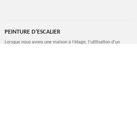
PEINTURE D’ESCALIER
Lorsque nous avons une maison à l’étage, l’utilisation d’un
escalier au quotidien devient un geste incontournable. En
connaissant la grande partie occupée par cette fondation à
l’intérieur du logement, nous devrions rendre compte que sa
mauvaise présentation n’est pas du tout une moindre chose
pour la maison. Bien évidemment que sa peinture bien faite
sera aussi très remarquée et apporte pareillement une touche
de modernité pour la partie intérieure de la fondation. Pour
peindre ou repeindre votre escalier, nous vous invitons de ne
pas hésiter à nous faire appel.