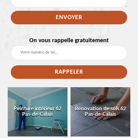
On vous rappelle gratuitement
e
Peinture intérieur 62
Rénovation de sols 62
Pas-de-Calais
Pas-de-Calais