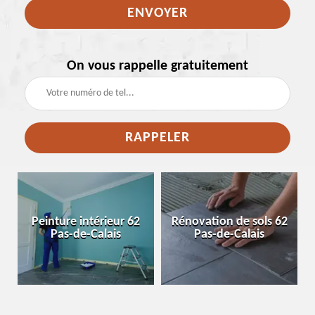
On vous rappelle gratuitement
e
Peinture intérieur 62
Rénovation de sols 62
Pas-de-Calais
Pas-de-Calais