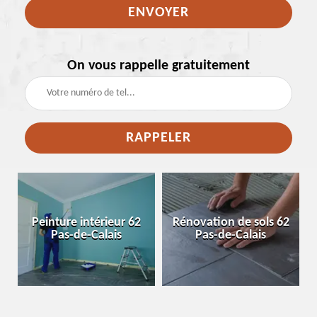
On vous rappelle gratuitement
e
Peinture intérieur 62
Rénovation de sols 62
Pas-de-Calais
Pas-de-Calais