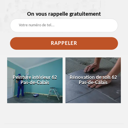
On vous rappelle gratuitement
e
Peinture intérieur 62
Rénovation de sols 62
Pas-de-Calais
Pas-de-Calais