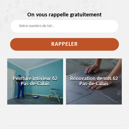
On vous rappelle gratuitement
e
Peinture intérieur 62
Rénovation de sols 62
Pas-de-Calais
Pas-de-Calais