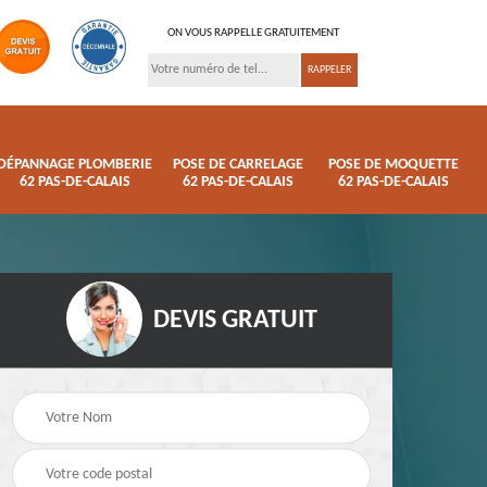
ON VOUS RAPPELLE GRATUITEMENT
DÉPANNAGE PLOMBERIE
POSE DE CARRELAGE
POSE DE MOQUETTE
62 PAS-DE-CALAIS
62 PAS-DE-CALAIS
62 PAS-DE-CALAIS
DEVIS GRATUIT
ison
Pose de parquet 62
Dépannage plomberi
s
Pas-de-Calais
62 Pas-de-Calais