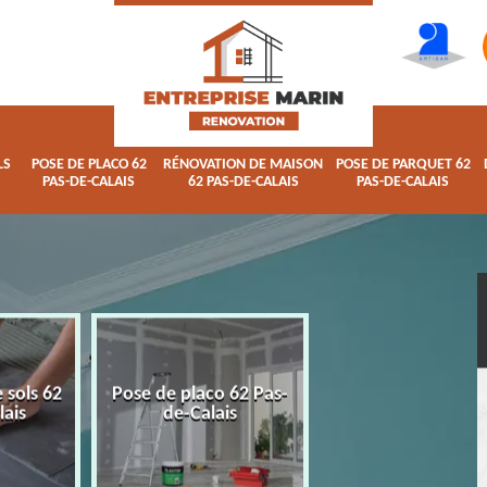
LS
POSE DE PLACO 62
RÉNOVATION DE MAISON
POSE DE PARQUET 62
PAS-DE-CALAIS
62 PAS-DE-CALAIS
PAS-DE-CALAIS
 sols 62
Pose de placo 62 Pas-
Rénovation de ma
lais
de-Calais
62 Pas-de-Calai