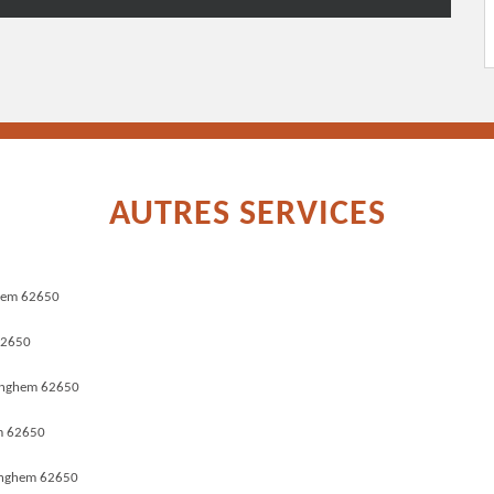
AUTRES SERVICES
ghem 62650
62650
zinghem 62650
m 62650
inghem 62650