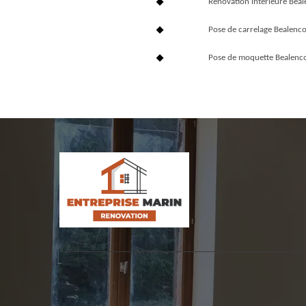
Rénovation interieure Bea
Pose de carrelage Bealenc
Pose de moquette Bealenc