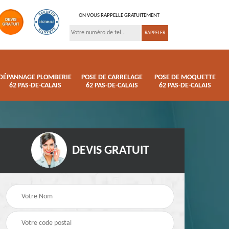
ON VOUS RAPPELLE GRATUITEMENT
DÉPANNAGE PLOMBERIE
POSE DE CARRELAGE
POSE DE MOQUETTE
62 PAS-DE-CALAIS
62 PAS-DE-CALAIS
62 PAS-DE-CALAIS
DEVIS GRATUIT
ison
Pose de parquet 62
Dépannage plomberi
s
Pas-de-Calais
62 Pas-de-Calais