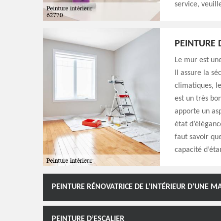
service, veuil
PEINTURE 
Le mur est une
Il assure la s
climatiques, l
est un très bo
apporte un as
état d’éléganc
faut savoir qu
capacité d’étan
PEINTURE RÉNOVATRICE DE L’INTÉRIEUR D’UNE 
PEINTURE D’ESCALIER