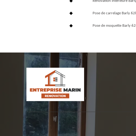
Rénovation interieure Bar
Pose de carrelage Barly 6
Pose de moquette Barly 6