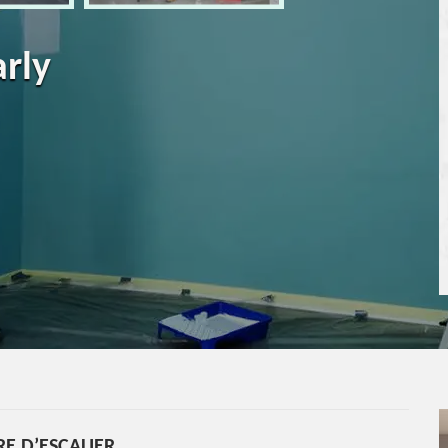
arly
RE D’ESCALIER