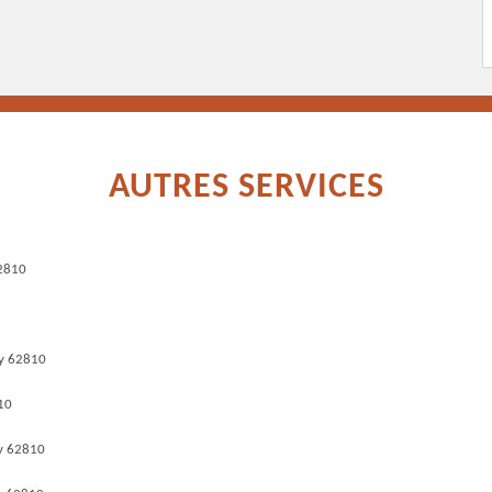
AUTRES SERVICES
62810
ly 62810
10
y 62810