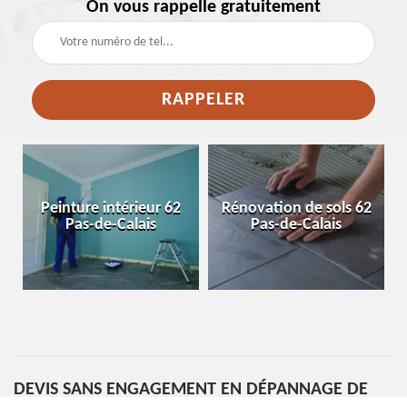
On vous rappelle gratuitement
e
Peinture intérieur 62
Rénovation de sols 62
Pas-de-Calais
Pas-de-Calais
DEVIS SANS ENGAGEMENT EN DÉPANNAGE DE