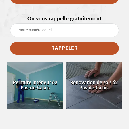
On vous rappelle gratuitement
e
Peinture intérieur 62
Rénovation de sols 62
Pas-de-Calais
Pas-de-Calais